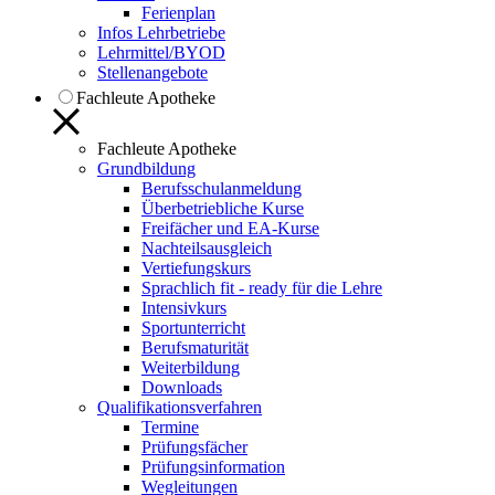
Ferienplan
Infos Lehrbetriebe
Lehrmittel/BYOD
Stellenangebote
Fachleute Apotheke
Fachleute Apotheke
Grundbildung
Berufsschulanmeldung
Überbetriebliche Kurse
Freifächer und EA-Kurse
Nachteilsausgleich
Vertiefungskurs
Sprachlich fit - ready für die Lehre
Intensivkurs
Sportunterricht
Berufsmaturität
Weiterbildung
Downloads
Qualifikationsverfahren
Termine
Prüfungsfächer
Prüfungsinformation
Wegleitungen