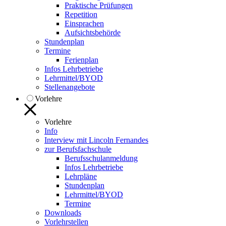
Praktische Prüfungen
Repetition
Einsprachen
Aufsichtsbehörde
Stundenplan
Termine
Ferienplan
Infos Lehrbetriebe
Lehrmittel/BYOD
Stellenangebote
Vorlehre
Vorlehre
Info
Interview mit Lincoln Fernandes
zur Berufsfachschule
Berufsschulanmeldung
Infos Lehrbetriebe
Lehrpläne
Stundenplan
Lehrmittel/BYOD
Termine
Downloads
Vorlehrstellen