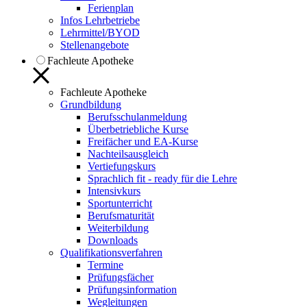
Ferienplan
Infos Lehrbetriebe
Lehrmittel/BYOD
Stellenangebote
Fachleute Apotheke
Fachleute Apotheke
Grundbildung
Berufsschulanmeldung
Überbetriebliche Kurse
Freifächer und EA-Kurse
Nachteilsausgleich
Vertiefungskurs
Sprachlich fit - ready für die Lehre
Intensivkurs
Sportunterricht
Berufsmaturität
Weiterbildung
Downloads
Qualifikationsverfahren
Termine
Prüfungsfächer
Prüfungsinformation
Wegleitungen