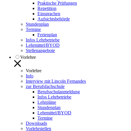
Praktische Prüfungen
Repetition
Einsprachen
Aufsichtsbehörde
Stundenplan
Termine
Ferienplan
Infos Lehrbetriebe
Lehrmittel/BYOD
Stellenangebote
Vorlehre
Vorlehre
Info
Interview mit Lincoln Fernandes
zur Berufsfachschule
Berufsschulanmeldung
Infos Lehrbetriebe
Lehrpläne
Stundenplan
Lehrmittel/BYOD
Termine
Downloads
Vorlehrstellen