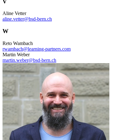
V
Aline Vetter
aline.vetter@bsd-bern.ch
W
Reto Wambach
rwambach@learning-partners.com
Martin Weber
martin.weber@bsd-bern.ch