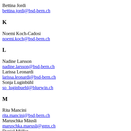
Bettina Jordi
bettina.jordi@bsd-bern.ch
K
Noemi Koch-Cadosi
noemi.koch@bsd-bern.ch
L
Nadine Larsson
nadine.larsson@bsd-bern.ch
Larissa Leonardi
larissa.leonardi@bsd-bern.ch
Sonja Luginbühl
so_luginbuehl@bluewin.ch
M
Rita Mancini
rita.mancini@bsd-bern.ch
Maruschka Mäusli
maruschka.maeusli@gmx.ch