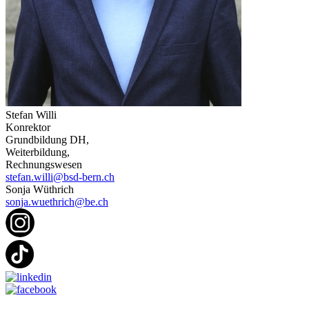
Stefan Willi
Konrektor
Grundbildung DH,
Weiterbildung,
Rechnungswesen
stefan.willi@bsd-bern.ch
Sonja Wüthrich
sonja.wuethrich@be.ch