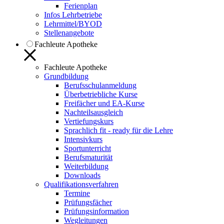
Ferienplan
Infos Lehrbetriebe
Lehrmittel/BYOD
Stellenangebote
Fachleute Apotheke
Fachleute Apotheke
Grundbildung
Berufsschulanmeldung
Überbetriebliche Kurse
Freifächer und EA-Kurse
Nachteilsausgleich
Vertiefungskurs
Sprachlich fit - ready für die Lehre
Intensivkurs
Sportunterricht
Berufsmaturität
Weiterbildung
Downloads
Qualifikationsverfahren
Termine
Prüfungsfächer
Prüfungsinformation
Wegleitungen