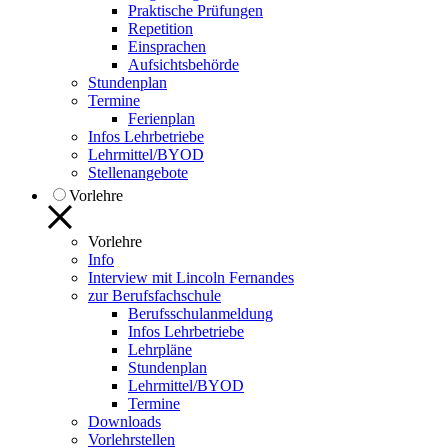
Praktische Prüfungen
Repetition
Einsprachen
Aufsichtsbehörde
Stundenplan
Termine
Ferienplan
Infos Lehrbetriebe
Lehrmittel/BYOD
Stellenangebote
Vorlehre
Vorlehre
Info
Interview mit Lincoln Fernandes
zur Berufsfachschule
Berufsschulanmeldung
Infos Lehrbetriebe
Lehrpläne
Stundenplan
Lehrmittel/BYOD
Termine
Downloads
Vorlehrstellen