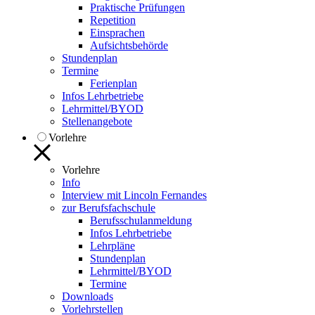
Praktische Prüfungen
Repetition
Einsprachen
Aufsichtsbehörde
Stundenplan
Termine
Ferienplan
Infos Lehrbetriebe
Lehrmittel/BYOD
Stellenangebote
Vorlehre
Vorlehre
Info
Interview mit Lincoln Fernandes
zur Berufsfachschule
Berufsschulanmeldung
Infos Lehrbetriebe
Lehrpläne
Stundenplan
Lehrmittel/BYOD
Termine
Downloads
Vorlehrstellen