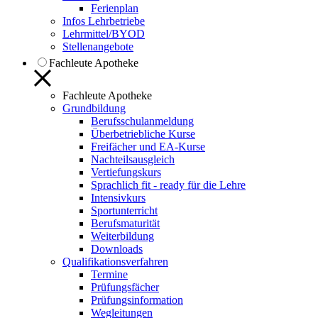
Ferienplan
Infos Lehrbetriebe
Lehrmittel/BYOD
Stellenangebote
Fachleute Apotheke
Fachleute Apotheke
Grundbildung
Berufsschulanmeldung
Überbetriebliche Kurse
Freifächer und EA-Kurse
Nachteilsausgleich
Vertiefungskurs
Sprachlich fit - ready für die Lehre
Intensivkurs
Sportunterricht
Berufsmaturität
Weiterbildung
Downloads
Qualifikationsverfahren
Termine
Prüfungsfächer
Prüfungsinformation
Wegleitungen