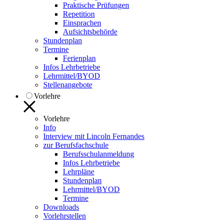
Praktische Prüfungen
Repetition
Einsprachen
Aufsichtsbehörde
Stundenplan
Termine
Ferienplan
Infos Lehrbetriebe
Lehrmittel/BYOD
Stellenangebote
Vorlehre
Vorlehre
Info
Interview mit Lincoln Fernandes
zur Berufsfachschule
Berufsschulanmeldung
Infos Lehrbetriebe
Lehrpläne
Stundenplan
Lehrmittel/BYOD
Termine
Downloads
Vorlehrstellen