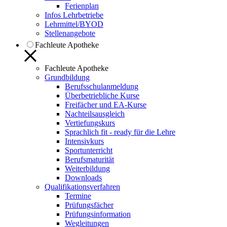
Ferienplan
Infos Lehrbetriebe
Lehrmittel/BYOD
Stellenangebote
Fachleute Apotheke
Fachleute Apotheke
Grundbildung
Berufsschulanmeldung
Überbetriebliche Kurse
Freifächer und EA-Kurse
Nachteilsausgleich
Vertiefungskurs
Sprachlich fit - ready für die Lehre
Intensivkurs
Sportunterricht
Berufsmaturität
Weiterbildung
Downloads
Qualifikationsverfahren
Termine
Prüfungsfächer
Prüfungsinformation
Wegleitungen