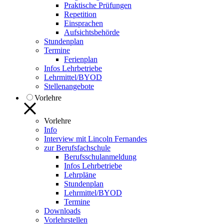
Praktische Prüfungen
Repetition
Einsprachen
Aufsichtsbehörde
Stundenplan
Termine
Ferienplan
Infos Lehrbetriebe
Lehrmittel/BYOD
Stellenangebote
Vorlehre
Vorlehre
Info
Interview mit Lincoln Fernandes
zur Berufsfachschule
Berufsschulanmeldung
Infos Lehrbetriebe
Lehrpläne
Stundenplan
Lehrmittel/BYOD
Termine
Downloads
Vorlehrstellen