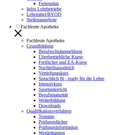
Ferienplan
Infos Lehrbetriebe
Lehrmittel/BYOD
Stellenangebote
Fachleute Apotheke
Fachleute Apotheke
Grundbildung
Berufsschulanmeldung
Überbetriebliche Kurse
Freifächer und EA-Kurse
Nachteilsausgleich
Vertiefungskurs
Sprachlich fit - ready für die Lehre
Intensivkurs
Sportunterricht
Berufsmaturität
Weiterbildung
Downloads
Qualifikationsverfahren
Termine
Prüfungsfächer
Prüfungsinformation
Wegleitungen