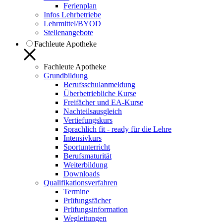
Ferienplan
Infos Lehrbetriebe
Lehrmittel/BYOD
Stellenangebote
Fachleute Apotheke
Fachleute Apotheke
Grundbildung
Berufsschulanmeldung
Überbetriebliche Kurse
Freifächer und EA-Kurse
Nachteilsausgleich
Vertiefungskurs
Sprachlich fit - ready für die Lehre
Intensivkurs
Sportunterricht
Berufsmaturität
Weiterbildung
Downloads
Qualifikationsverfahren
Termine
Prüfungsfächer
Prüfungsinformation
Wegleitungen