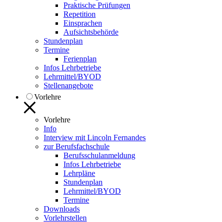
Praktische Prüfungen
Repetition
Einsprachen
Aufsichtsbehörde
Stundenplan
Termine
Ferienplan
Infos Lehrbetriebe
Lehrmittel/BYOD
Stellenangebote
Vorlehre
Vorlehre
Info
Interview mit Lincoln Fernandes
zur Berufsfachschule
Berufsschulanmeldung
Infos Lehrbetriebe
Lehrpläne
Stundenplan
Lehrmittel/BYOD
Termine
Downloads
Vorlehrstellen