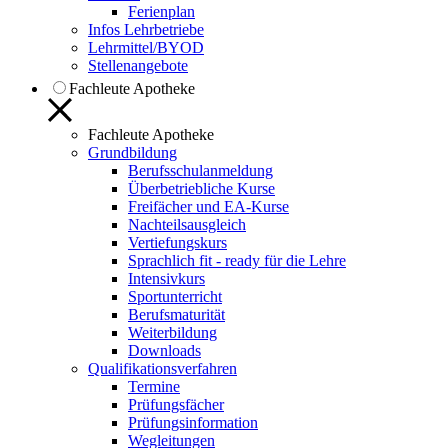
Ferienplan
Infos Lehrbetriebe
Lehrmittel/BYOD
Stellenangebote
Fachleute Apotheke
Fachleute Apotheke
Grundbildung
Berufsschulanmeldung
Überbetriebliche Kurse
Freifächer und EA-Kurse
Nachteilsausgleich
Vertiefungskurs
Sprachlich fit - ready für die Lehre
Intensivkurs
Sportunterricht
Berufsmaturität
Weiterbildung
Downloads
Qualifikationsverfahren
Termine
Prüfungsfächer
Prüfungsinformation
Wegleitungen