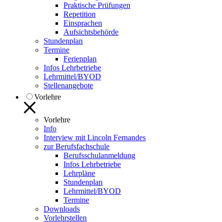
Praktische Prüfungen
Repetition
Einsprachen
Aufsichtsbehörde
Stundenplan
Termine
Ferienplan
Infos Lehrbetriebe
Lehrmittel/BYOD
Stellenangebote
Vorlehre
Vorlehre
Info
Interview mit Lincoln Fernandes
zur Berufsfachschule
Berufsschulanmeldung
Infos Lehrbetriebe
Lehrpläne
Stundenplan
Lehrmittel/BYOD
Termine
Downloads
Vorlehrstellen