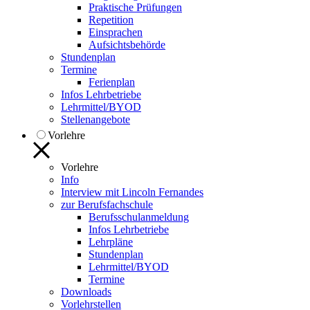
Praktische Prüfungen
Repetition
Einsprachen
Aufsichtsbehörde
Stundenplan
Termine
Ferienplan
Infos Lehrbetriebe
Lehrmittel/BYOD
Stellenangebote
Vorlehre
Vorlehre
Info
Interview mit Lincoln Fernandes
zur Berufsfachschule
Berufsschulanmeldung
Infos Lehrbetriebe
Lehrpläne
Stundenplan
Lehrmittel/BYOD
Termine
Downloads
Vorlehrstellen