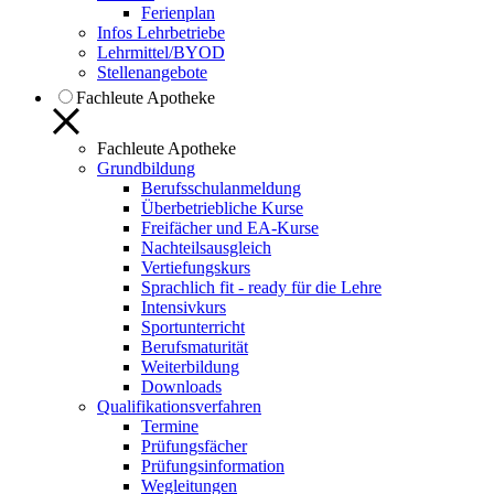
Ferienplan
Infos Lehrbetriebe
Lehrmittel/BYOD
Stellenangebote
Fachleute Apotheke
Fachleute Apotheke
Grundbildung
Berufsschulanmeldung
Überbetriebliche Kurse
Freifächer und EA-Kurse
Nachteilsausgleich
Vertiefungskurs
Sprachlich fit - ready für die Lehre
Intensivkurs
Sportunterricht
Berufsmaturität
Weiterbildung
Downloads
Qualifikationsverfahren
Termine
Prüfungsfächer
Prüfungsinformation
Wegleitungen