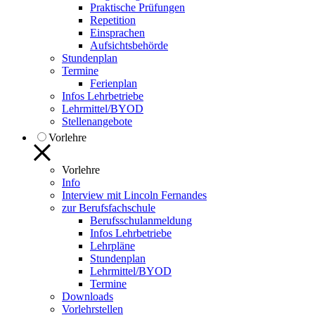
Praktische Prüfungen
Repetition
Einsprachen
Aufsichtsbehörde
Stundenplan
Termine
Ferienplan
Infos Lehrbetriebe
Lehrmittel/BYOD
Stellenangebote
Vorlehre
Vorlehre
Info
Interview mit Lincoln Fernandes
zur Berufsfachschule
Berufsschulanmeldung
Infos Lehrbetriebe
Lehrpläne
Stundenplan
Lehrmittel/BYOD
Termine
Downloads
Vorlehrstellen