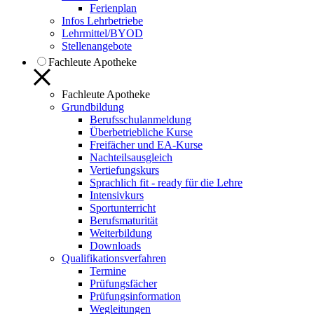
Ferienplan
Infos Lehrbetriebe
Lehrmittel/BYOD
Stellenangebote
Fachleute Apotheke
Fachleute Apotheke
Grundbildung
Berufsschulanmeldung
Überbetriebliche Kurse
Freifächer und EA-Kurse
Nachteilsausgleich
Vertiefungskurs
Sprachlich fit - ready für die Lehre
Intensivkurs
Sportunterricht
Berufsmaturität
Weiterbildung
Downloads
Qualifikationsverfahren
Termine
Prüfungsfächer
Prüfungsinformation
Wegleitungen