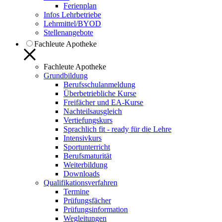
Ferienplan
Infos Lehrbetriebe
Lehrmittel/BYOD
Stellenangebote
Fachleute Apotheke
Fachleute Apotheke
Grundbildung
Berufsschulanmeldung
Überbetriebliche Kurse
Freifächer und EA-Kurse
Nachteilsausgleich
Vertiefungskurs
Sprachlich fit - ready für die Lehre
Intensivkurs
Sportunterricht
Berufsmaturität
Weiterbildung
Downloads
Qualifikationsverfahren
Termine
Prüfungsfächer
Prüfungsinformation
Wegleitungen