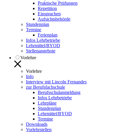
Praktische Prüfungen
Repetition
Einsprachen
Aufsichtsbehörde
Stundenplan
Termine
Ferienplan
Infos Lehrbetriebe
Lehrmittel/BYOD
Stellenangebote
Vorlehre
Vorlehre
Info
Interview mit Lincoln Fernandes
zur Berufsfachschule
Berufsschulanmeldung
Infos Lehrbetriebe
Lehrpläne
Stundenplan
Lehrmittel/BYOD
Termine
Downloads
Vorlehrstellen