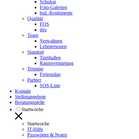
Schulrat
Foto-Galerien
bsd.-Reglemente
Qualität
FQS
ifes
Team
Verwaltung
Lehrpersonen
Standort
Turnhallen
Raumvermietung
Termine
Ferienplan
Partner
SOS-Liste
Kontakt
Stellenangebote
Beratungsstelle
Startwoche
Startwoche
IT-Hilfe
Passwörter & Noten