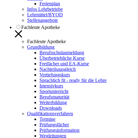
Ferienplan
Infos Lehrbetriebe
Lehrmittel/BYOD
Stellenangebote
Fachleute Apotheke
Fachleute Apotheke
Grundbildung
Berufsschulanmeldung
Überbetriebliche Kurse
Freifächer und EA-Kurse
Nachteilsausgleich
Vertiefungskurs
Sprachlich fit - ready für die Lehre
Intensivkurs
Sportunterricht
Berufsmaturität
Weiterbildung
Downloads
Qualifikationsverfahren
Termine
Prüfungsfächer
Prüfungsinformation
Wegleitungen