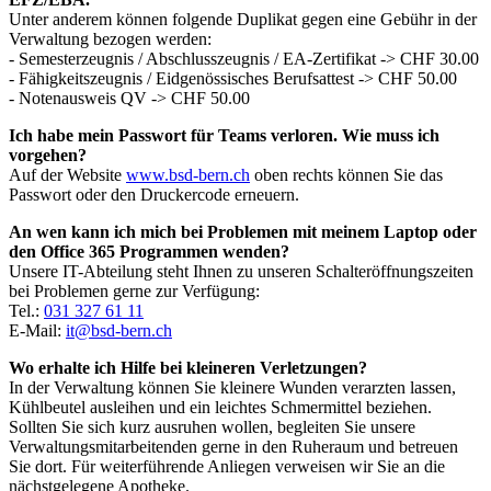
Unter anderem können folgende Duplikat gegen eine Gebühr in der
Verwaltung bezogen werden:
- Semesterzeugnis / Abschlusszeugnis / EA-Zertifikat -> CHF 30.00
- Fähigkeitszeugnis / Eidgenössisches Berufsattest -> CHF 50.00
- Notenausweis QV -> CHF 50.00
Ich habe mein Passwort für Teams verloren. Wie muss ich
vorgehen?
Auf der Website
www.bsd-bern.ch
oben rechts können Sie das
Passwort oder den Druckercode erneuern.
An wen kann ich mich bei Problemen mit meinem Laptop oder
den Office 365 Programmen wenden?
Unsere IT-Abteilung steht Ihnen zu unseren Schalteröffnungszeiten
bei Problemen gerne zur Verfügung:
Tel.:
031 327 61 11
E-Mail:
it@bsd-bern.ch
Wo erhalte ich Hilfe bei kleineren Verletzungen?
In der Verwaltung können Sie kleinere Wunden verarzten lassen,
Kühlbeutel ausleihen und ein leichtes Schmermittel beziehen.
Sollten Sie sich kurz ausruhen wollen, begleiten Sie unsere
Verwaltungsmitarbeitenden gerne in den Ruheraum und betreuen
Sie dort. Für weiterführende Anliegen verweisen wir Sie an die
nächstgelegene Apotheke.