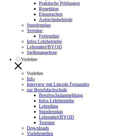
Praktische Prüfungen
Repetition
Einsprachen
Aufsichtsbehörde
Stundenplan
Termine
Ferienplan
Infos Lehrbetriebe
Lehrmittel/BYOD
Stellenangebote
Vorlehre
Vorlehre
Info
Interview mit Lincoln Fernandes
zur Berufsfachschule
Berufsschulanmeldung
Infos Lehrbetriebe
Lehrpläne
Stundenplan
Lehrmittel/BYOD
Termine
Downloads
Vorlehrstellen