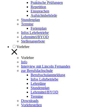
Praktische Prüfungen
Repetition
Einsprachen
Aufsichtsbehörde
Stundenplan
Termine
Ferienplan
Infos Lehrbetriebe
Lehrmittel/BYOD
Stellenangebote
Vorlehre
Vorlehre
Info
Interview mit Lincoln Fernandes
zur Berufsfachschule
Berufsschulanmeldung
Infos Lehrbetriebe
Lehrpläne
Stundenplan
Lehrmittel/BYOD
Termine
Downloads
Vorlehrstellen