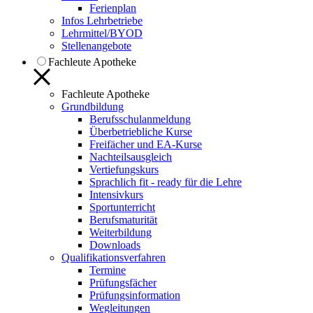
Ferienplan
Infos Lehrbetriebe
Lehrmittel/BYOD
Stellenangebote
Fachleute Apotheke
Fachleute Apotheke
Grundbildung
Berufsschulanmeldung
Überbetriebliche Kurse
Freifächer und EA-Kurse
Nachteilsausgleich
Vertiefungskurs
Sprachlich fit - ready für die Lehre
Intensivkurs
Sportunterricht
Berufsmaturität
Weiterbildung
Downloads
Qualifikationsverfahren
Termine
Prüfungsfächer
Prüfungsinformation
Wegleitungen