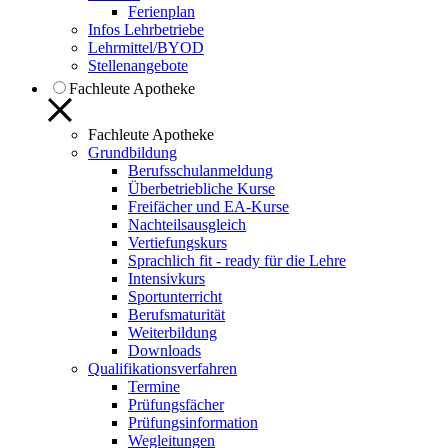
Ferienplan
Infos Lehrbetriebe
Lehrmittel/BYOD
Stellenangebote
Fachleute Apotheke
Fachleute Apotheke
Grundbildung
Berufsschulanmeldung
Überbetriebliche Kurse
Freifächer und EA-Kurse
Nachteilsausgleich
Vertiefungskurs
Sprachlich fit - ready für die Lehre
Intensivkurs
Sportunterricht
Berufsmaturität
Weiterbildung
Downloads
Qualifikationsverfahren
Termine
Prüfungsfächer
Prüfungsinformation
Wegleitungen