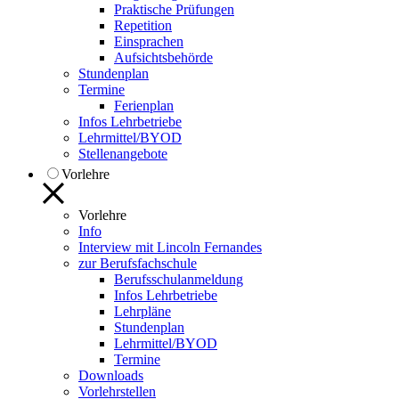
Praktische Prüfungen
Repetition
Einsprachen
Aufsichtsbehörde
Stundenplan
Termine
Ferienplan
Infos Lehrbetriebe
Lehrmittel/BYOD
Stellenangebote
Vorlehre
Vorlehre
Info
Interview mit Lincoln Fernandes
zur Berufsfachschule
Berufsschulanmeldung
Infos Lehrbetriebe
Lehrpläne
Stundenplan
Lehrmittel/BYOD
Termine
Downloads
Vorlehrstellen