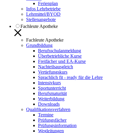
Ferienplan
Infos Lehrbetriebe
Lehrmittel/BYOD
Stellenangebote
Fachleute Apotheke
Fachleute Apotheke
Grundbildung
Berufsschulanmeldung
Überbetriebliche Kurse
Freifächer und EA-Kurse
Nachteilsausgleich
Vertiefungskurs
Sprachlich fit - ready für die Lehre
Intensivkurs
Sportunterricht
Berufsmaturität
Weiterbildung
Downloads
Qualifikationsverfahren
Termine
Prüfungsfächer
Prüfungsinformation
Wegleitungen