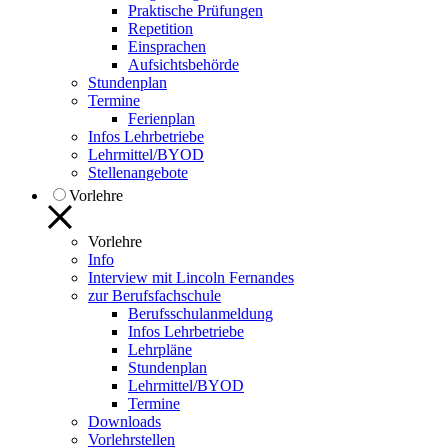
Praktische Prüfungen
Repetition
Einsprachen
Aufsichtsbehörde
Stundenplan
Termine
Ferienplan
Infos Lehrbetriebe
Lehrmittel/BYOD
Stellenangebote
Vorlehre
Vorlehre
Info
Interview mit Lincoln Fernandes
zur Berufsfachschule
Berufsschulanmeldung
Infos Lehrbetriebe
Lehrpläne
Stundenplan
Lehrmittel/BYOD
Termine
Downloads
Vorlehrstellen