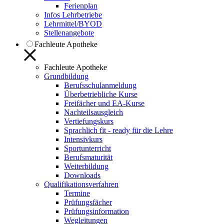
Ferienplan
Infos Lehrbetriebe
Lehrmittel/BYOD
Stellenangebote
Fachleute Apotheke
Fachleute Apotheke
Grundbildung
Berufsschulanmeldung
Überbetriebliche Kurse
Freifächer und EA-Kurse
Nachteilsausgleich
Vertiefungskurs
Sprachlich fit - ready für die Lehre
Intensivkurs
Sportunterricht
Berufsmaturität
Weiterbildung
Downloads
Qualifikationsverfahren
Termine
Prüfungsfächer
Prüfungsinformation
Wegleitungen