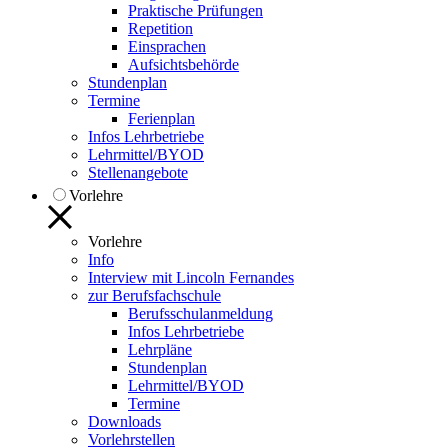
Praktische Prüfungen
Repetition
Einsprachen
Aufsichtsbehörde
Stundenplan
Termine
Ferienplan
Infos Lehrbetriebe
Lehrmittel/BYOD
Stellenangebote
Vorlehre
Vorlehre
Info
Interview mit Lincoln Fernandes
zur Berufsfachschule
Berufsschulanmeldung
Infos Lehrbetriebe
Lehrpläne
Stundenplan
Lehrmittel/BYOD
Termine
Downloads
Vorlehrstellen