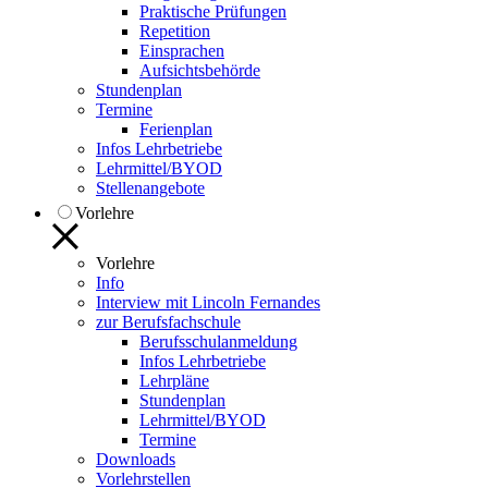
Praktische Prüfungen
Repetition
Einsprachen
Aufsichtsbehörde
Stundenplan
Termine
Ferienplan
Infos Lehrbetriebe
Lehrmittel/BYOD
Stellenangebote
Vorlehre
Vorlehre
Info
Interview mit Lincoln Fernandes
zur Berufsfachschule
Berufsschulanmeldung
Infos Lehrbetriebe
Lehrpläne
Stundenplan
Lehrmittel/BYOD
Termine
Downloads
Vorlehrstellen