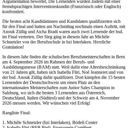
Argumentation bewertet, Die Lernenden wurden zudem mit einer
fremdsprachigen Interventionskundin (Französisch oder Englisch)
konfrontiert.
Die besten acht Kandidatinnen und Kandidaten qualifizierten sich
für den Final und hatten am Nachmittag nochmals einen Auftritt, mit
Anouk Züllig und Aicha Bradi waren auch zwei Lernende der bsd.
im Final vertreten. Der Sieg ging in diesem Jahr an Michèle
Schnetzler von der Berufsschule in bzi Interlaken. Herzliche
Gratulation!
In diesem Jahr finden die schulischen Berufsmeisterschaften in Bern
am 4. September 2026 im Rahmen der Berufs- und
Ausbildungsmesse (BAM) statt. Weil dafür eine Altersbeschränkung
von 21 Jahren gilt, haben sich Isabella Fliri, Noé Jeanneret und von
der bsd. Anouk Züllig dafür qualifiziert. Dort kämpfen die 15 besten
Lernenden der Deutschschweiz um einen Platz an den
internationalen Meisterschaften zum Junior Sales Champion in
Salzburg, wo sich die besten 3 Lernenden aus Österreich,
Deutschland, Italien (Südtirol) und der Schweiz am 4. November
2026 messen werden. Wir wünschen viel Erfolg!
Rangliste Final:
1. Michèle Schnetzler (bzi Interlaken), Bödeli Center
2. Isabella Fliri (BFB Biel), Fromagerie Cortébert