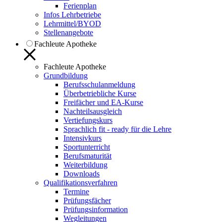
Ferienplan
Infos Lehrbetriebe
Lehrmittel/BYOD
Stellenangebote
Fachleute Apotheke
Fachleute Apotheke
Grundbildung
Berufsschulanmeldung
Überbetriebliche Kurse
Freifächer und EA-Kurse
Nachteilsausgleich
Vertiefungskurs
Sprachlich fit - ready für die Lehre
Intensivkurs
Sportunterricht
Berufsmaturität
Weiterbildung
Downloads
Qualifikationsverfahren
Termine
Prüfungsfächer
Prüfungsinformation
Wegleitungen