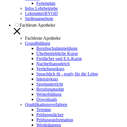
Ferienplan
Infos Lehrbetriebe
Lehrmittel/BYOD
Stellenangebote
Fachleute Apotheke
Fachleute Apotheke
Grundbildung
Berufsschulanmeldung
Überbetriebliche Kurse
Freifächer und EA-Kurse
Nachteilsausgleich
Vertiefungskurs
Sprachlich fit - ready für die Lehre
Intensivkurs
Sportunterricht
Berufsmaturität
Weiterbildung
Downloads
Qualifikationsverfahren
Termine
Prüfungsfächer
Prüfungsinformation
Wegleitungen