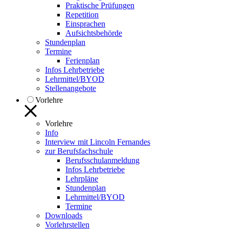
Praktische Prüfungen
Repetition
Einsprachen
Aufsichtsbehörde
Stundenplan
Termine
Ferienplan
Infos Lehrbetriebe
Lehrmittel/BYOD
Stellenangebote
Vorlehre
Vorlehre
Info
Interview mit Lincoln Fernandes
zur Berufsfachschule
Berufsschulanmeldung
Infos Lehrbetriebe
Lehrpläne
Stundenplan
Lehrmittel/BYOD
Termine
Downloads
Vorlehrstellen