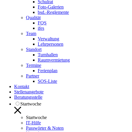
Schulrat
Foto-Galerien
bsd.-Reglemente
Qualität
FQS
ifes
Team
Verwaltung
Lehrpersonen
Standort
Turnhallen
Raumvermietung
Termine
Ferienplan
Partner
SOS-Liste
Kontakt
Stellenangebote
Beratungsstelle
Startwoche
Startwoche
IT-Hilfe
Passwörter & Noten