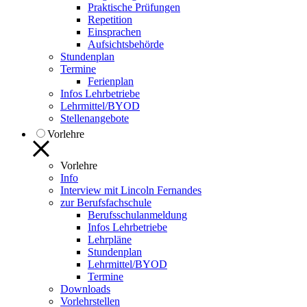
Praktische Prüfungen
Repetition
Einsprachen
Aufsichtsbehörde
Stundenplan
Termine
Ferienplan
Infos Lehrbetriebe
Lehrmittel/BYOD
Stellenangebote
Vorlehre
Vorlehre
Info
Interview mit Lincoln Fernandes
zur Berufsfachschule
Berufsschulanmeldung
Infos Lehrbetriebe
Lehrpläne
Stundenplan
Lehrmittel/BYOD
Termine
Downloads
Vorlehrstellen