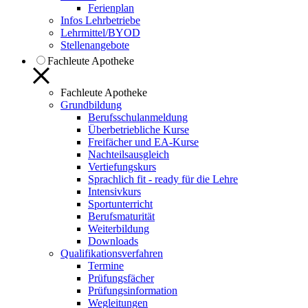
Ferienplan
Infos Lehrbetriebe
Lehrmittel/BYOD
Stellenangebote
Fachleute Apotheke
Fachleute Apotheke
Grundbildung
Berufsschulanmeldung
Überbetriebliche Kurse
Freifächer und EA-Kurse
Nachteilsausgleich
Vertiefungskurs
Sprachlich fit - ready für die Lehre
Intensivkurs
Sportunterricht
Berufsmaturität
Weiterbildung
Downloads
Qualifikationsverfahren
Termine
Prüfungsfächer
Prüfungsinformation
Wegleitungen