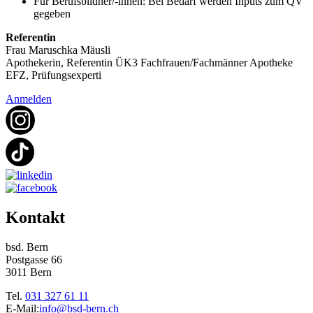
Für Berufsbildner/-innen: Bei Bedarf werden Inputs zum QV
gegeben
Referentin
Frau Maruschka Mäusli
Apothekerin, Referentin ÜK3 Fachfrauen/Fachmänner Apotheke
EFZ, Prüfungsexperti
Anmelden
Kontakt
bsd. Bern
Postgasse 66
3011 Bern
Tel.
031 327 61 11
E-Mail:
info@bsd-bern.ch