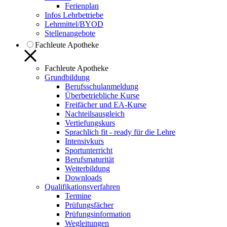
Ferienplan
Infos Lehrbetriebe
Lehrmittel/BYOD
Stellenangebote
Fachleute Apotheke
Fachleute Apotheke
Grundbildung
Berufsschulanmeldung
Überbetriebliche Kurse
Freifächer und EA-Kurse
Nachteilsausgleich
Vertiefungskurs
Sprachlich fit - ready für die Lehre
Intensivkurs
Sportunterricht
Berufsmaturität
Weiterbildung
Downloads
Qualifikationsverfahren
Termine
Prüfungsfächer
Prüfungsinformation
Wegleitungen