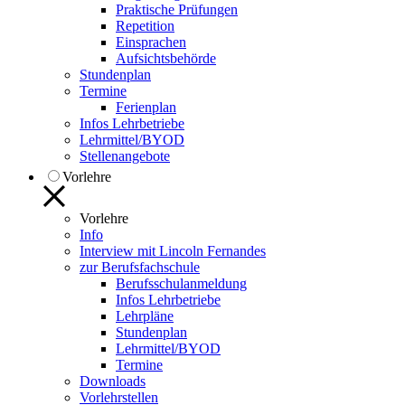
Praktische Prüfungen
Repetition
Einsprachen
Aufsichtsbehörde
Stundenplan
Termine
Ferienplan
Infos Lehrbetriebe
Lehrmittel/BYOD
Stellenangebote
Vorlehre
Vorlehre
Info
Interview mit Lincoln Fernandes
zur Berufsfachschule
Berufsschulanmeldung
Infos Lehrbetriebe
Lehrpläne
Stundenplan
Lehrmittel/BYOD
Termine
Downloads
Vorlehrstellen