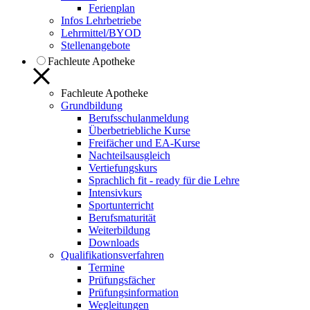
Ferienplan
Infos Lehrbetriebe
Lehrmittel/BYOD
Stellenangebote
Fachleute Apotheke
Fachleute Apotheke
Grundbildung
Berufsschulanmeldung
Überbetriebliche Kurse
Freifächer und EA-Kurse
Nachteilsausgleich
Vertiefungskurs
Sprachlich fit - ready für die Lehre
Intensivkurs
Sportunterricht
Berufsmaturität
Weiterbildung
Downloads
Qualifikationsverfahren
Termine
Prüfungsfächer
Prüfungsinformation
Wegleitungen