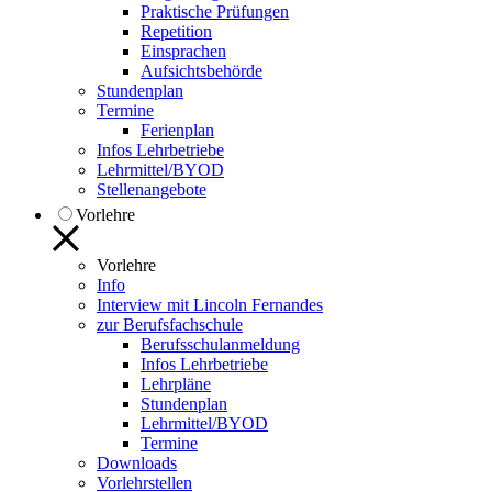
Praktische Prüfungen
Repetition
Einsprachen
Aufsichtsbehörde
Stundenplan
Termine
Ferienplan
Infos Lehrbetriebe
Lehrmittel/BYOD
Stellenangebote
Vorlehre
Vorlehre
Info
Interview mit Lincoln Fernandes
zur Berufsfachschule
Berufsschulanmeldung
Infos Lehrbetriebe
Lehrpläne
Stundenplan
Lehrmittel/BYOD
Termine
Downloads
Vorlehrstellen