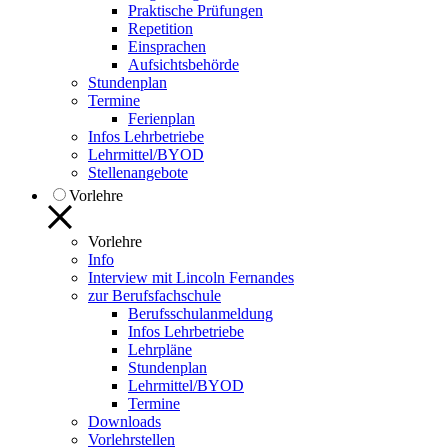
Praktische Prüfungen
Repetition
Einsprachen
Aufsichtsbehörde
Stundenplan
Termine
Ferienplan
Infos Lehrbetriebe
Lehrmittel/BYOD
Stellenangebote
Vorlehre
Vorlehre
Info
Interview mit Lincoln Fernandes
zur Berufsfachschule
Berufsschulanmeldung
Infos Lehrbetriebe
Lehrpläne
Stundenplan
Lehrmittel/BYOD
Termine
Downloads
Vorlehrstellen