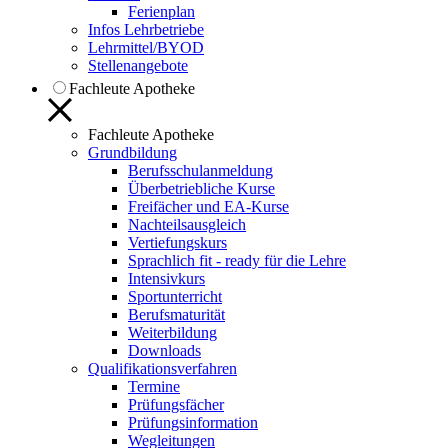
Ferienplan
Infos Lehrbetriebe
Lehrmittel/BYOD
Stellenangebote
Fachleute Apotheke
Fachleute Apotheke
Grundbildung
Berufsschulanmeldung
Überbetriebliche Kurse
Freifächer und EA-Kurse
Nachteilsausgleich
Vertiefungskurs
Sprachlich fit - ready für die Lehre
Intensivkurs
Sportunterricht
Berufsmaturität
Weiterbildung
Downloads
Qualifikationsverfahren
Termine
Prüfungsfächer
Prüfungsinformation
Wegleitungen